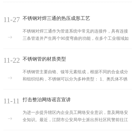
11-27
不锈钢对焊三通的热压成形工艺
不锈钢对焊三通作为管道系统中常见的连接件，具有连接
三条管道并产生两个90度弯曲的功能，在多个工业领域如
石化、天然气、核电和制药等行业中有着广泛的应用。相
较于传统的铸造...
11-22
不锈钢管的材质类型
不锈钢管主要由铬、镍等元素组成，根据不同的合金成分
和组织结构，不锈钢可以分为多种类型： 1、奥氏体不锈
钢： 是最为常用的不锈钢类型，具有强的耐腐蚀能力、高
的韧性和优良...
11-11
打击整治网络谣言宣讲
为进一步提升辖区内企业员工网络安全意识，普及网络安
全知识。最近，江阴市公安局华士派出所社区民警前往江
苏金创新天管业有限公司开展打击整治网络谣言宣传活
动。 民警通过发...