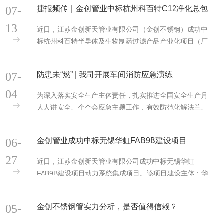
07-
捷报频传｜金创管业中标杭州科百特C12净化总包
13
近日，江苏金创新天管业有限公司（金创不锈钢）成功中
标杭州科百特半导体及生物制药过滤产品产业化项目（厂
区内部代号 C12）净化总包配套管路供货项目。该项目建
设主体为杭州科...
07-
防患未“燃” | 我司开展车间消防应急演练
04
为深入落实安全生产主体责任，扎实推进全国安全生产月
人人讲安全、个个会应急主题工作，有效防范化解法兰、
管件金属加工车间消防安全风险，全面提升全员火灾应急
处置、疏散逃...
06-
金创管业成功中标无锡华虹FAB9B建设项目
27
近日，江苏金创新天管业有限公司成功中标无锡华虹
FAB9B建设项目动力系统集成项目。该项目建设主体：华
虹宏力半导体（无锡）有限公司，项目地址：无锡市新吴
区新洲路 30-2 号（华虹...
05-
金创不锈钢管实力分析，是否值得信赖？