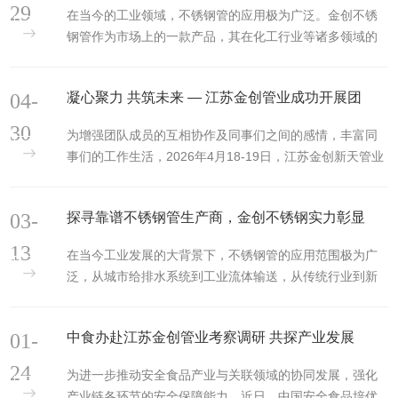
29
在当今的工业领域，不锈钢管的应用极为广泛。金创不锈
钢管作为市场上的一款产品，其在化工行业等诸多领域的
表现备受关注。 金创不锈钢管具有显著的行业优势。从生
产制造角度来...
04-
凝心聚力 共筑未来 — 江苏金创管业成功开展团
30
为增强团队成员的互相协作及同事们之间的感情，丰富同
事们的工作生活，2026年4月18-19日，江苏金创新天管业
有限公司（金创不锈钢）组织宜兴窑湖小镇团建旅游活
动。 活动期间，员工...
03-
探寻靠谱不锈钢管生产商，金创不锈钢实力彰显
13
在当今工业发展的大背景下，不锈钢管的应用范围极为广
泛，从城市给排水系统到工业流体输送，从传统行业到新
能源领域，都离不开不锈钢管的身影。因此，选择一家靠
谱的不锈钢管...
01-
中食办赴江苏金创管业考察调研 共探产业发展
24
为进一步推动安全食品产业与关联领域的协同发展，强化
产业链各环节的安全保障能力，近日，中国安全食品培优