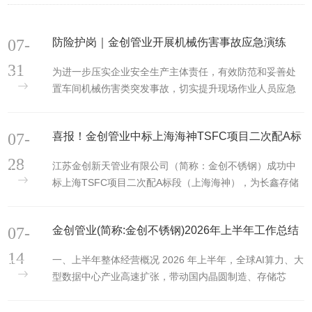
07-
防险护岗｜金创管业开展机械伤害事故应急演练
31
为进一步压实企业安全生产主体责任，有效防范和妥善处
置车间机械伤害类突发事故，切实提升现场作业人员应急
自救、互救及突发事故处置能力，筑牢法兰、管件金属加
工车间安全生...
07-
喜报！金创管业中标上海海神TSFC项目二次配A标
段
28
江苏金创新天管业有限公司（简称：金创不锈钢）成功中
标上海TSFC项目二次配A标段（上海海神），为长鑫存储
上海高端存储芯片制造基地提供半导体级超高纯不锈钢管
路系统解决方案。...
07-
金创管业(简称:金创不锈钢)2026年上半年工作总结
14
一、上半年整体经营概况 2026 年上半年，全球AI算力、大
型数据中心产业高速扩张，带动国内晶圆制造、存储芯
片、半导体产线扩建需求全面爆发，市场对AP级、BA级、
EP级超高纯不锈钢管...