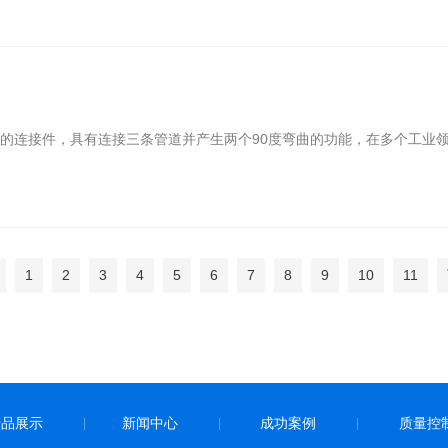
艺
的连接件，具有连接三条管道并产生两个90度弯曲的功能，在多个工业
1
2
3
4
5
6
7
8
9
10
11
产品展示
新闻中心
成功案例
质量控
|
|
|