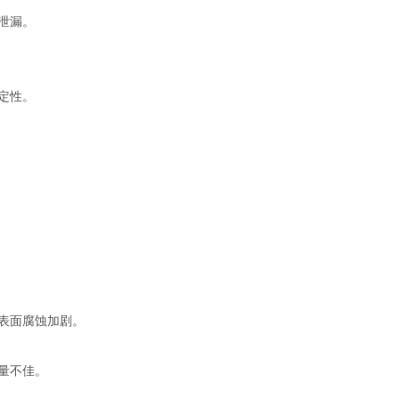
泄漏。
定性。
表面腐蚀加剧。
量不佳。